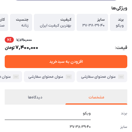
ویژگی‌ها
برند
سایز
کیفیت
جنسیت
کارب
ویکو
۳۷-۳۸-۳۹-۴۰
بهترین کیفیت ایران
زنانه
صند
6٪
7,790,000
7,400,000
قیمت:
تومان
افزودن به سبدخرید
عنوان محتوای سفارشی
عنوان محتوای سفارشی
عنوان 
مشخصات
دیدگاه‌ها
برند
ویکو
سایز
۳۷-۳۸-۳۹-۴۰