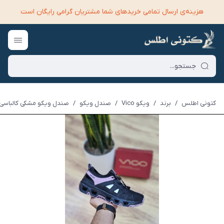
هزینه‌ی ارسال تمامی خرید‌های شما مشتریان گرامی رایگان است
کتونی اطلس
/
برند
/
ویکو Vico
/
صندل ویکو
/
صندل ویکو مشکی کالباسی | co