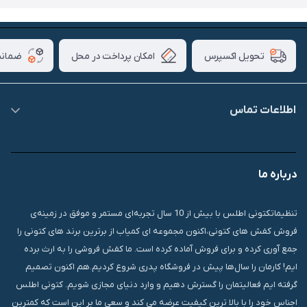
امکان پرداخت در محل
ضمانت
تحویل اکسپرس
اطلاعات تماس
09007826840
درباره ما
قشم، درگهان، بازار دودلفین، یاس10، پلاک 1335
تنظیماتکتونی اطلس با بیش از 10 سال تجربه‌ای مستمر و موفق در زمینه‌ی
فروش کفش های کتونی،اکنون مجموعه ای کمیاب از برترین برند های کتونی را
جمع آوری کرده و برای فروش آماده کرده است. ما کفش فروشی را به ارث برده
ایم! کارمان را سال‌ها پیش در فروشگاه پدری شروع کردیم.هم اکنون تصمیم
گرفته ایم فعالیتمان را گسترش دهیم و وارد دنیای مجازی شویم. کتونی اطلس
اجناس خود را با بالا ترین کیفیت عرضه می کند و سعی ما بر این است که کمترین