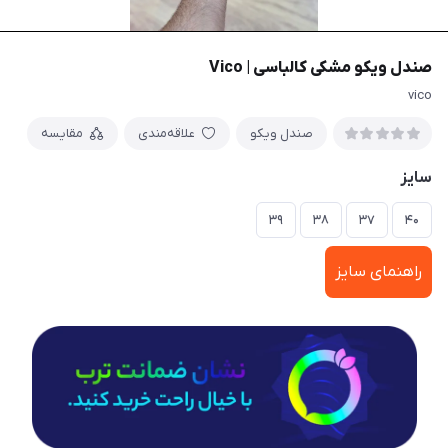
صندل ویکو مشکی کالباسی | Vico
vico
صندل ویکو
علاقه‌مندی
مقایسه
سایز
۳۹
۳۸
۳۷
۴۰
راهنمای سایز