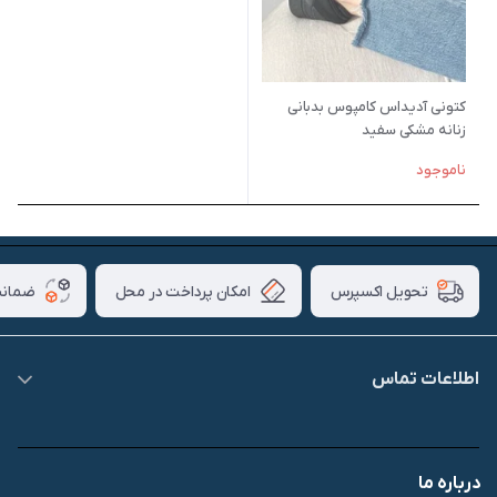
کتونی آدیداس کامپوس بدبانی
زنانه مشکی سفید
ناموجود
امکان پرداخت در محل
ضمانت
تحویل اکسپرس
اطلاعات تماس
09007826840
درباره ما