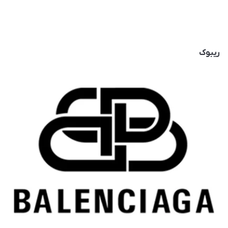
ریبوک