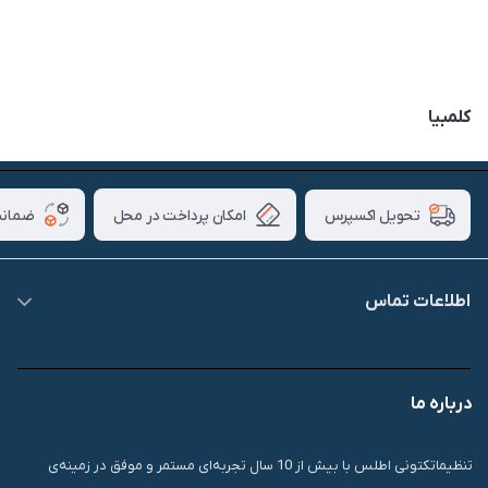
کلمبیا
امکان پرداخت در محل
ضمانت
تحویل اکسپرس
اطلاعات تماس
09007826840
درباره ما
قشم، درگهان، بازار دودلفین، یاس10، پلاک 1335
تنظیماتکتونی اطلس با بیش از 10 سال تجربه‌ای مستمر و موفق در زمینه‌ی