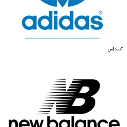
آدیداس