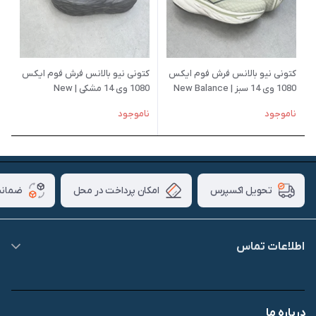
کتونی نیو بالانس فرش فوم ایکس
کتونی نیو بالانس فرش فوم ایکس
1080 وی 14 سبز | New Balance
1080 وی 14 مشکی | New
Balance Fresh Foam X 1080v14
Fresh Foam X 1080v14
ناموجود
ناموجود
امکان پرداخت در محل
ضمانت
تحویل اکسپرس
اطلاعات تماس
09007826840
درباره ما