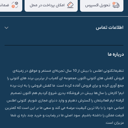
امکان پرداخت در محل
ضمانت
تحویل اکسپرس
اطلاعات تماس
09007826840
درباره ما
قشم، درگهان، بازار دودلفین، یاس10، پلاک 1335
تنظیماتکتونی اطلس با بیش از 10 سال تجربه‌ای مستمر و موفق در زمینه‌ی
فروش کفش های کتونی،اکنون مجموعه ای کمیاب از برترین برند های کتونی را
جمع آوری کرده و برای فروش آماده کرده است. ما کفش فروشی را به ارث برده
ایم! کارمان را سال‌ها پیش در فروشگاه پدری شروع کردیم.هم اکنون تصمیم
گرفته ایم فعالیتمان را گسترش دهیم و وارد دنیای مجازی شویم. کتونی اطلس
اجناس خود را با بالا ترین کیفیت عرضه می کند و سعی ما بر این است که کمترین
قیمت ممکن را داشته باشیم. سود اصلی ما در رضایت و خرید چند باره ی شما
عزیزان است.