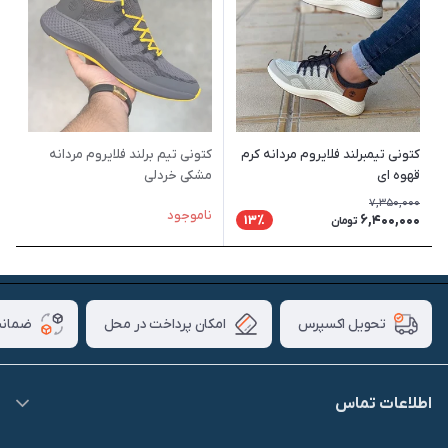
کتونی تیمبرلند فلایروم مردانه کرم
کتونی تیم برلند فلایروم مردانه
قهوه ای
مشکی خردلی
7,350,000
ناموجود
6,400,000
13٪
تومان
امکان پرداخت در محل
ضمانت
تحویل اکسپرس
اطلاعات تماس
09007826840