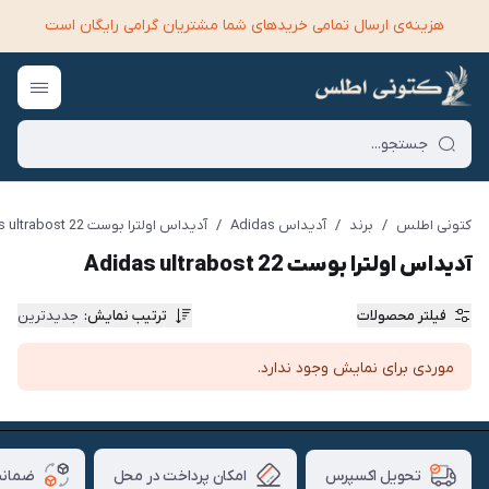
هزینه‌ی ارسال تمامی خرید‌های شما مشتریان گرامی رایگان است
کتونی اطلس
/
برند
/
آدیداس Adidas
/
آدیداس اولترا بوست Adidas ultrabost 22
آدیداس اولترا بوست Adidas ultrabost 22
فیلتر محصولات
ترتیب نمایش
:
جدیدترین
موردی برای نمایش وجود ندارد.
امکان پرداخت در محل
ضمانت
تحویل اکسپرس