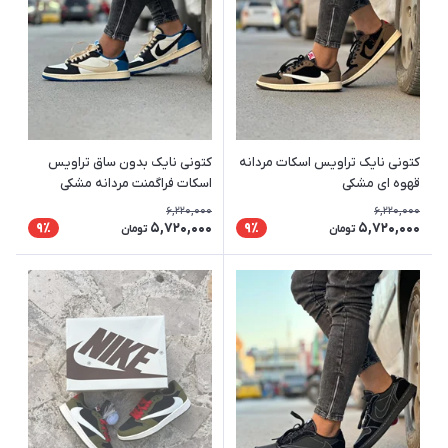
کتونی نایک تراویس اسکات مردانه
کتونی نایک بدون ساق تراویس
قهوه ای مشکی
اسکات فراگمنت مردانه مشکی
سفید با زیره ی آبی
6,220,000
6,220,000
5,720,000
5,720,000
9٪
9٪
تومان
تومان