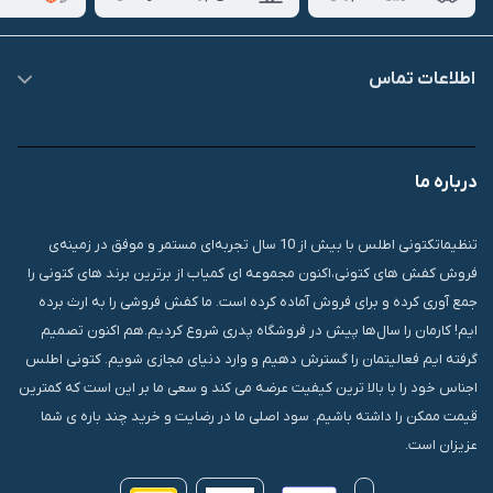
اطلاعات تماس
09007826840
درباره ما
قشم، درگهان، بازار دودلفین، یاس10، پلاک 1335
تنظیماتکتونی اطلس با بیش از 10 سال تجربه‌ای مستمر و موفق در زمینه‌ی
فروش کفش های کتونی،اکنون مجموعه ای کمیاب از برترین برند های کتونی را
جمع آوری کرده و برای فروش آماده کرده است. ما کفش فروشی را به ارث برده
ایم! کارمان را سال‌ها پیش در فروشگاه پدری شروع کردیم.هم اکنون تصمیم
گرفته ایم فعالیتمان را گسترش دهیم و وارد دنیای مجازی شویم. کتونی اطلس
اجناس خود را با بالا ترین کیفیت عرضه می کند و سعی ما بر این است که کمترین
قیمت ممکن را داشته باشیم. سود اصلی ما در رضایت و خرید چند باره ی شما
عزیزان است.