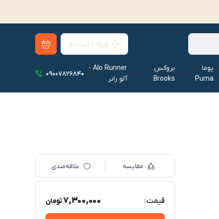
ورود / ثبت‌نام
پوما
بروکس
Alo Runner -
09007826840
Puma
Brooks
آلو رانر‌
مقایسه
علاقه‌مندی
7,300,000
قیمت:
تومان