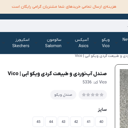
هزینه‌ی ارسال تمامی خرید‌های شما مشتریان گرامی رایگان است
الانس New
ویکو
آسیکس
سالومون
اسکیچرز
Skechers
Salomon
Asics
Vico
 و طبیعت گردی ویکو آبی | Vico
صندل آب‌نوردی و طبیعت گردی ویکو آبی | Vico
Vico کد: 5336
صندل ویکو
سایز
45
44
43
42
41
40