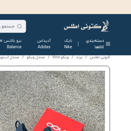
دسته‌بندی
نایک
آدیداس
نیو ب
کالاها
Nike
Adidas
Balance
کتونی اطلس
/
برند
/
ویکو Vico
/
صندل ویکو
/
صندل آب‌نوردی