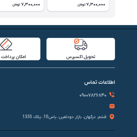
7,300,000
7,300,000
تومان
تومان
تحویل اکسپرس
امکان پرداخت 
اطلاعات تماس
09007826840
قشم، درگهان، بازار دودلفین، یاس10، پلاک 1335