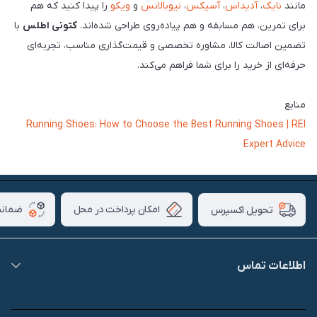
مانند
نایک
،
آدیداس
،
آسیکس
،
نیوبالانس
و
ویکو
را پیدا کنید که هم
برای تمرین، هم مسابقه و هم پیاده‌روی طراحی شده‌اند.
کتونی اطلس
با
تضمین اصالت کالا، مشاوره تخصصی و قیمت‌گذاری مناسب، تجربه‌ای
حرفه‌ای از خرید را برای شما فراهم می‌کند.
منابع
Running Shoes: How to Choose the Best Running Shoes | REI
Expert Advice
امکان پرداخت در محل
ضمانت
تحویل اکسپرس
اطلاعات تماس
09007826840