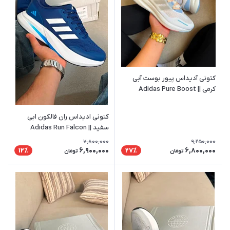
کتونی آدیداس پیور بوست آبی
کرمی || Adidas Pure Boost
کتونی ادیداس ران فالکون ابی
سفید || Adidas Run Falcon
7,800,000
9,250,000
6,900,000
6,800,000
12٪
27٪
تومان
تومان