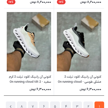
8,200,000
8,200,000
17٪
17٪
تومان
تومان
کتونی آن رانینگ کلود تیلت 2
کتونی آن رانینگ کلود تیلت 2 کرم
مشکی طوسی - On running cloud
سفید - On running cloud tilt 2
Loewe
tilt 2 Loewe
6,300,000
6,300,000
تومان
تومان
8
7
6
5
4
3
2
1