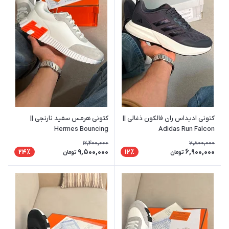
کتونی ادیداس ران فالکون ذغالی ||
کتونی هرمس سفید نارنجی ||
Hermes Bouncing
Adidas Run Falcon
12,400,000
7,800,000
9,500,000
6,900,000
24٪
12٪
تومان
تومان