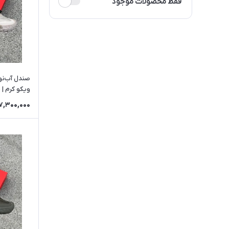
فقط محصولات موجود
صندل آب‌نو
ویکو کرم | Vico
7,300,000