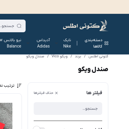
دسته‌بندی
نایک
آدیداس
نیو ب
کالاها
Nike
Adidas
Balance
کتونی اطلس
/
برند
/
ویکو Vico
/
صندل ویکو
صندل ویکو
ترتیب نم
فیلتر ها
حذف فیلترها