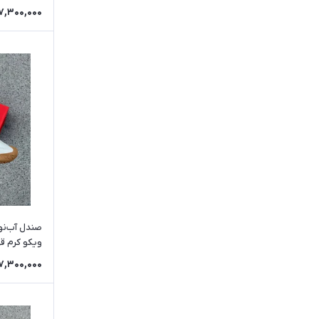
7,300,000
صندل آب‌نو
ویکو کرم قهوه 
7,300,000