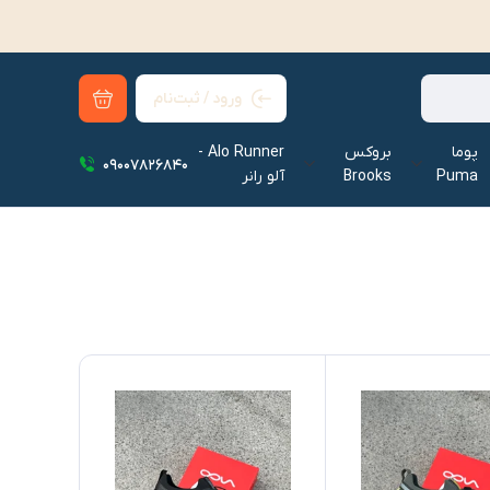
ورود / ثبت‌نام
پوما
بروکس
Alo Runner -
09007826840
Puma
Brooks
آلو رانر‌