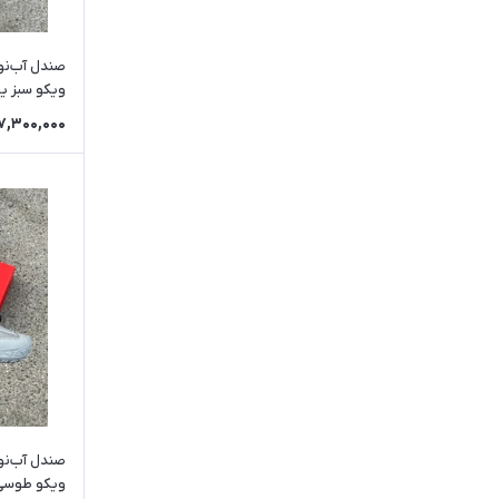
صندل آب‌نو
ویکو سبز یشمی
7,300,000
صندل آب‌نو
ویکو طوسی | o