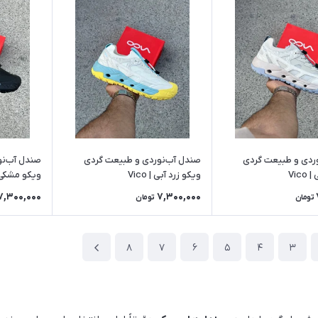
ردی و طبیعت گردی
صندل آب‌نوردی و طبیعت گردی
صندل آب‌نو
Vic
ویکو زرد آبی | Vico
ویکو مشکی | co
7,300,000
7,300,000
تومان
تومان
8
7
6
5
4
3