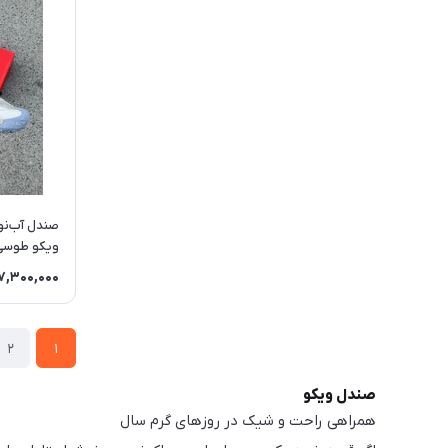
صندل آب‌نو
ویکو طوسی | o
7,300,000
2
1
صندل ویکو
همراهی راحت و شیک در روزهای گرم سال