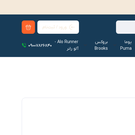
ورود / ثبت‌نام
پوما
بروکس
Alo Runner -
09007826840
Puma
Brooks
آلو رانر‌