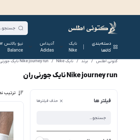
دسته‌بندی
نایک
آدیداس
نیو ب
کالاها
Nike
Adidas
Balance
کتونی اطلس
/
برند
/
نایک Nike
/
Nike journey run نایک جورنی ران
Nike journey run نایک جورنی ران
ترتیب نم
فیلتر ها
حذف فیلترها