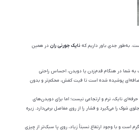
ست. به‌طور جدی باور داریم که
نایک جورنی ران
در همین
فش انجام شده است به شما در هنگام قدم‌زدن یا دویدن، احساس راحتی
ضافه‌ای پوشیده شده است تا فیت کفش، محکم‌تر و بدون
برخی کفش‌های حرفه‌ای نایک، نرم و ارتجاعی نیست؛ اما برای دویدن‌های
 تمرینات سبک، کاملاً مناسب است. ارتفاع بالای فوم در پاشنه (33 میلی‌متر) و جلوی کفش (24.4 میلی‌متر) جلوی شوک را می‌گیرد و فشار را از روی مفاصل برمی‌دارد. زیره‌
ای افرادی که به‌دنبال کفشی ساده و با ارزش خرید بالا هستند، انتخابی عالی محسوب می‌شود. وزن آن حدود 298 گرم است و با وجود ارتفاع نسبتاً زیاد، روی پا سبک‌تر از چیزی