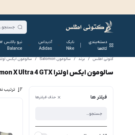
دسته‌بندی
نایک
آدیداس
نیو ب
کالاها
Nike
Adidas
Balance
کتونی اطلس
/
برند
/
سالومون Salomon
/
سالومون ایکس اولترا omon X Ultra 4 GTX
سالومون ایکس اولترا Salomon X Ultra 4 GTX
ترتیب نم
فیلتر ها
حذف فیلترها