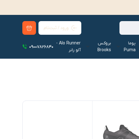
ورود / ثبت‌نام
پوما
بروکس
Alo Runner -
09007826840
Puma
Brooks
آلو رانر‌