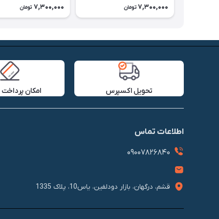
7,300,000
7,300,000
تومان
تومان
تحویل اکسپرس
امکان پرداخت 
اطلاعات تماس
09007826840
قشم، درگهان، بازار دودلفین، یاس10، پلاک 1335