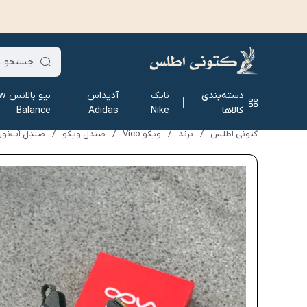
دسته‌بندی
نایک
آدیداس
نیو ب
کالاها
Nike
Adidas
Balance
کتونی اطلس
/
برند
/
ویکو Vico
/
صندل ویکو
/
صندل آب‌نوردی