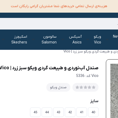
هزینه‌ی ارسال تمامی خرید‌های شما مشتریان گرامی رایگان است
الانس New
ویکو
آسیکس
سالومون
اسکیچرز
Skechers
Salomon
Asics
Vico
 و طبیعت گردی ویکو سبز زرد | Vico
صندل آب‌نوردی و طبیعت گردی ویکو سبز زرد | Vico
Vico کد: 5336
صندل ویکو
سایز
45
44
43
42
41
40