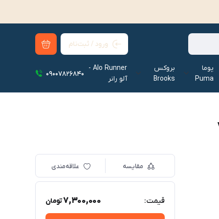
ورود / ثبت‌نام
پوما
بروکس
Alo Runner -
09007826840
Puma
Brooks
آلو رانر‌
مقایسه
علاقه‌مندی
7,300,000
قیمت:
تومان