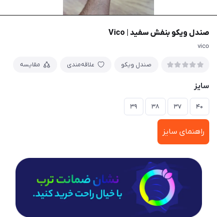
صندل ویکو بنفش سفید | Vico
vico
صندل ویکو
علاقه‌مندی
مقایسه
سایز
۳۹
۳۸
۳۷
۴۰
راهنمای سایز