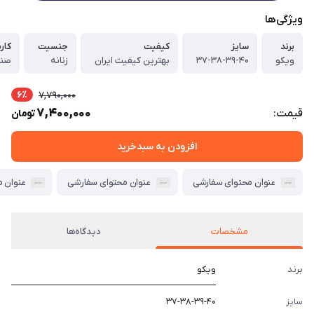
ویژگی‌ها
برند
سایز
کیفیت
جنسیت
کارب
ویکو
۳۷-۳۸-۳۹-۴۰
بهترین کیفیت ایران
زنانه
صند
6٪
7,790,000
7,400,000
قیمت:
تومان
افزودن به سبدخرید
عنوان محتوای سفارشی
عنوان محتوای سفارشی
عنوان 
مشخصات
دیدگاه‌ها
برند
ویکو
سایز
۳۷-۳۸-۳۹-۴۰