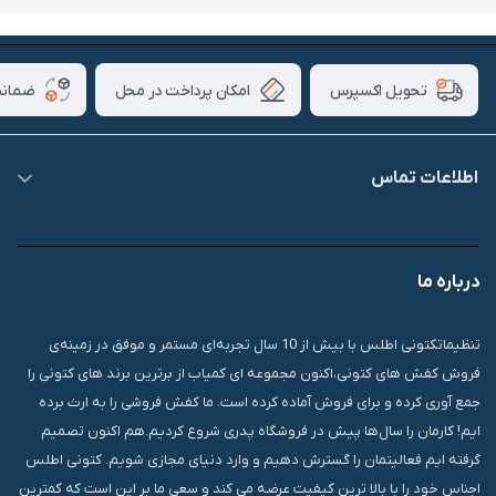
امکان پرداخت در محل
ضمانت
تحویل اکسپرس
اطلاعات تماس
09007826840
درباره ما
قشم، درگهان، بازار دودلفین، یاس10، پلاک 1335
تنظیماتکتونی اطلس با بیش از 10 سال تجربه‌ای مستمر و موفق در زمینه‌ی
فروش کفش های کتونی،اکنون مجموعه ای کمیاب از برترین برند های کتونی را
جمع آوری کرده و برای فروش آماده کرده است. ما کفش فروشی را به ارث برده
ایم! کارمان را سال‌ها پیش در فروشگاه پدری شروع کردیم.هم اکنون تصمیم
گرفته ایم فعالیتمان را گسترش دهیم و وارد دنیای مجازی شویم. کتونی اطلس
اجناس خود را با بالا ترین کیفیت عرضه می کند و سعی ما بر این است که کمترین