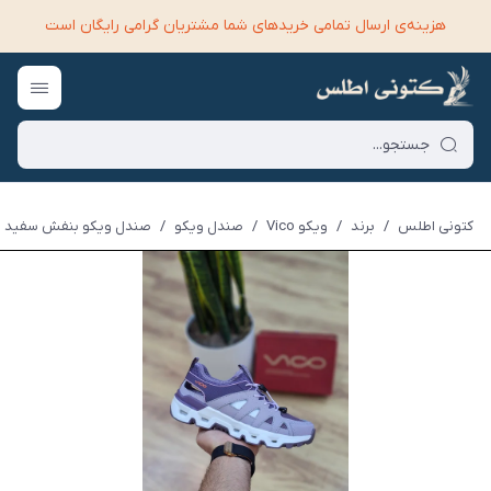
هزینه‌ی ارسال تمامی خرید‌های شما مشتریان گرامی رایگان است
کتونی اطلس
/
برند
/
ویکو Vico
/
صندل ویکو
/
صندل ویکو بنفش سفید | Vico