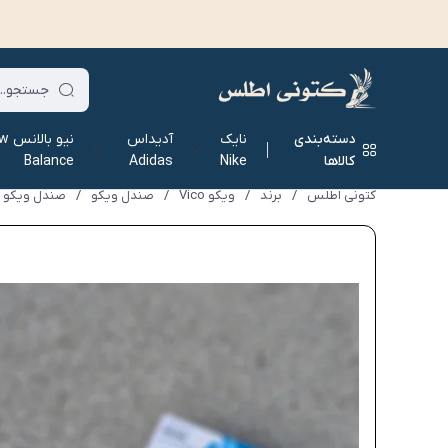
دسته‌بندی
نایک
آدیداس
نیو ب
کالاها
Nike
Adidas
Balance
کتونی اطلس
/
برند
/
ویکو Vico
/
صندل ویکو
/
صندل ویکو آبی 