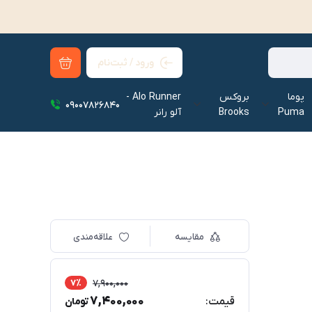
ورود / ثبت‌نام
پوما
بروکس
Alo Runner -
09007826840
Puma
Brooks
آلو رانر‌
مقایسه
علاقه‌مندی
7٪
7,900,000
7,400,000
قیمت:
تومان