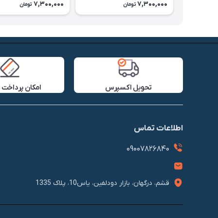
7,300,000
7,300,000
تومان
تومان
تحویل اکسپرس
امکان پرداخت 
اطلاعات تماس
09007826840
قشم، درگهان، بازار دودلفین، یاس10، پلاک 1335