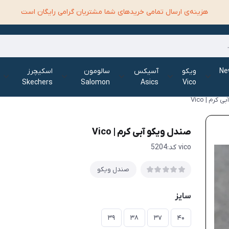
هزینه‌ی ارسال تمامی خرید‌های شما مشتریان گرامی رایگان است
الانس New
ویکو
آسیکس
سالومون
اسکیچرز
Skechers
Salomon
Asics
Vico
کرم | Vico
صندل ویکو آبی کرم | Vico
vico کد:5204
صندل ویکو
سایز
۳۹
۳۸
۳۷
۴۰