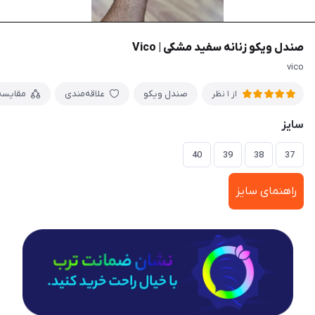
صندل ویکو زنانه سفید مشکی | Vico
vico
صندل ویکو
علاقه‌مندی
مقایسه
از 1 نظر
سایز
40
39
38
37
راهنمای سایز