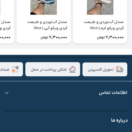
صندل آب‌نوردی و طبیعت
صندل آب‌نوردی و طبیعت
صندل آ
گردی ویکو کرم | Vico
گردی ویکو آبی | Vico
گردی ویکو
00,000
7,300,000
7,300,000
تومان
تومان
امکان پرداخت در محل
ضمانت
تحویل اکسپرس
اطلاعات تماس
09007826840
درباره ما
قشم، درگهان، بازار دودلفین، یاس10، پلاک 1335