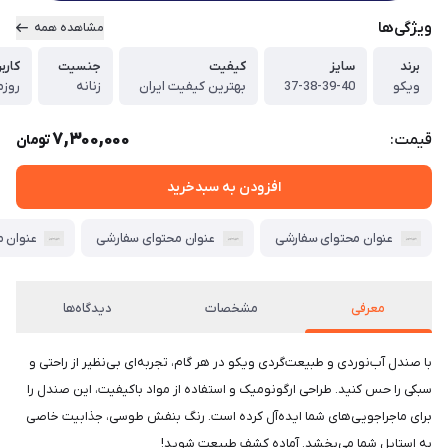
ویژگی‌ها
مشاهده همه
برند
سایز
کیفیت
جنسیت
کاربر
ویکو
37-38-39-40
بهترین کیفیت ایران
زنانه
روزم
7,300,000
قیمت:
تومان
افزودن به سبدخرید
عنوان محتوای سفارشی
عنوان محتوای سفارشی
عنوان 
معرفی
مشخصات
دیدگاه‌ها
با صندل آب‌نوردی و طبیعت‌گردی ویکو در هر گام، تجربه‌ای بی‌نظیر از راحتی و
سبکی را حس کنید. طراحی ارگونومیک و استفاده از مواد باکیفیت، این صندل را
برای ماجراجویی‌های شما ایده‌آل کرده است. رنگ بنفش طوسی، جذابیت خاصی
به استایل شما می‌بخشد. آماده کشف طبیعت شوید!