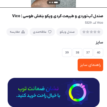
صندل آب‌نوردی و طبیعت گردی ویکو بنفش طوسی | Vico
Vico کد: 5329
صندل ویکو
علاقه‌مندی
مقایسه
سایز
39
38
37
40
راهنمای سایز