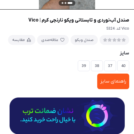
صندل آب‌نوردی و تابستانی ویکو نارنجی کرم | Vico
Vico کد: 5324
صندل ویکو
علاقه‌مندی
مقایسه
سایز
39
38
37
40
راهنمای سایز