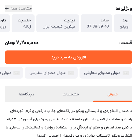
ویژگی‌ها
مشاهده همه
برند
سایز
کیفیت
جنسیت
کاربر
ویکو
37-38-39-40
بهترین کیفیت ایران
زنانه
روزم
7,200,000
قیمت:
تومان
افزودن به سبدخرید
عنوان محتوای سفارشی
عنوان محتوای سفارشی
عنوان 
معرفی
مشخصات
دیدگاه‌ها
با صندل آب‌نوردی و تابستانی ویکو در رنگ‌های جذاب نارنجی و کرم، تجربه‌ای
راحت و شاداب از فصل تابستان داشته باشید. طراحی ویژه برای آب‌نوردی همراه
با کفی ضد لغزش و مقاوم، ایده‌آل برای استفاده روزمره و فعالیت‌های ساحلی. با
انتخاب ویکو، تابستانی پرانرژی و بی‌دغدغه را احساس کنید!