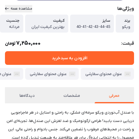
ویژگی‌ها
مشاهده همه
برند
سایز
کیفیت
جنسیت
ویکو
40-41-42-43-44-45
بهترین کیفیت ایران
مردانه
7,250,000
قیمت:
تومان
افزودن به سبدخرید
عنوان محتوای سفارشی
عنوان محتوای سفارشی
عنوان 
معرفی
مشخصات
دیدگاه‌ها
با صندل آب‌نوردی ویکو سرمه‌ای مشکی، به راحتی و استایل در هر ماجراجویی
دریایی دست یابید! طراحی ارگونومیک و ضد لغزش این صندل‌ها، تجربه‌ای امن
و راحت در محیط‌های مرطوب را تضمین می‌کند. جنس بادوام و راحتی عالی، این
محصول را به انتخابی ایده‌آل برای هر علاقه‌مند به طبیعت تبدیل کرده است.