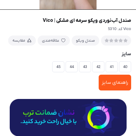
صندل آب‌نوردی ویکو سرمه ای مشکی | Vico
Vico کد: 5310
صندل ویکو
علاقه‌مندی
مقایسه
سایز
45
44
43
42
41
40
راهنمای سایز