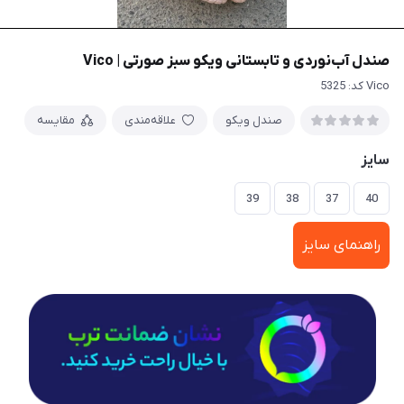
صندل آب‌نوردی و تابستانی ویکو سبز صورتی | Vico
Vico کد: 5325
صندل ویکو
علاقه‌مندی
مقایسه
سایز
39
38
37
40
راهنمای سایز