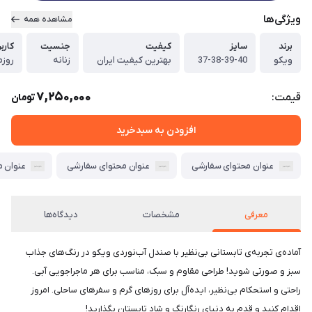
ویژگی‌ها
مشاهده همه
برند
سایز
کیفیت
جنسیت
کاربر
ویکو
37-38-39-40
بهترین کیفیت ایران
زنانه
روزم
7,250,000
قیمت:
تومان
افزودن به سبدخرید
عنوان محتوای سفارشی
عنوان محتوای سفارشی
عنوان 
معرفی
مشخصات
دیدگاه‌ها
آماده‌ی تجربه‌ی تابستانی بی‌نظیر با صندل آب‌نوردی ویکو در رنگ‌های جذاب
سبز و صورتی شوید! طراحی مقاوم و سبک، مناسب برای هر ماجراجویی آبی.
راحتی و استحکام بی‌نظیر، ایده‌آل برای روزهای گرم و سفرهای ساحلی. امروز
اقدام کنید و قدم به دنیای رنگارنگ و شاد تابستان بگذارید!