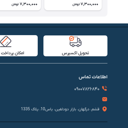
7,300,000
7,300,000
تومان
تومان
تحویل اکسپرس
امکان پرداخت 
اطلاعات تماس
09007826840
قشم، درگهان، بازار دودلفین، یاس10، پلاک 1335