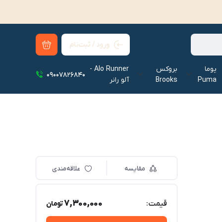
ورود / ثبت‌نام
پوما
بروکس
Alo Runner -
09007826840
Puma
Brooks
آلو رانر‌
مقایسه
علاقه‌مندی
7,300,000
قیمت:
تومان