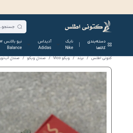
دسته‌بندی
نایک
آدیداس
نیو ب
کالاها
Nike
Adidas
Balance
کتونی اطلس
/
برند
/
ویکو Vico
/
صندل ویکو
/
صندل آب‌نوردی 