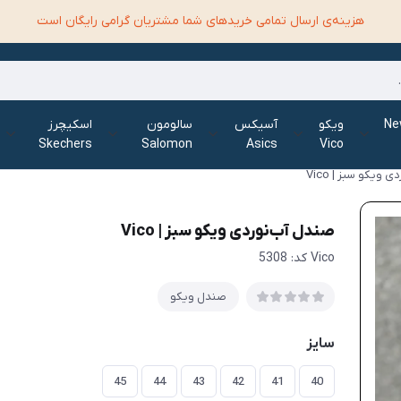
هزینه‌ی ارسال تمامی خرید‌های شما مشتریان گرامی رایگان است
الانس New
ویکو
آسیکس
سالومون
اسکیچرز
Skechers
Salomon
Asics
Vico
ویکو سبز | Vico
صندل آب‌نوردی ویکو سبز | Vico
Vico کد: 5308
صندل ویکو
سایز
45
44
43
42
41
40