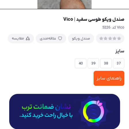
صندل ویکو طوسی سفید | Vico
Vico کد: 5226
صندل ویکو
علاقه‌مندی
مقایسه
سایز
40
39
38
37
راهنمای سایز