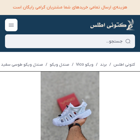
هزینه‌ی ارسال تمامی خرید‌های شما مشتریان گرامی رایگان است
کتونی اطلس
/
برند
/
ویکو Vico
/
صندل ویکو
/
صندل ویکو طوسی سفید | ico