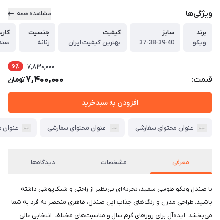
ویژگی‌ها
مشاهده همه
برند
سایز
کیفیت
جنسیت
کاربر
ویکو
37-38-39-40
بهترین کیفیت ایران
زنانه
6٪
7,830,000
7,400,000
قیمت:
تومان
افزودن به سبدخرید
عنوان محتوای سفارشی
عنوان محتوای سفارشی
عنوان 
معرفی
مشخصات
دیدگاه‌ها
با صندل ویکو طوسی سفید، تجربه‌ای بی‌نظیر از راحتی و شیک‌پوشی داشته
باشید. طراحی مدرن و رنگ‌های جذاب این صندل، ظاهری منحصر به فرد به شما
می‌بخشد. ایده‌آل برای روزهای گرم سال و مناسبت‌های مختلف. انتخابی عالی