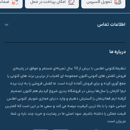
امکان پرداخت در محل
ضمانت
تحویل اکسپرس
اطلاعات تماس
09007826840
درباره ما
قشم، درگهان، بازار دودلفین، یاس10، پلاک 1335
تنظیماتکتونی اطلس با بیش از 10 سال تجربه‌ای مستمر و موفق در زمینه‌ی
فروش کفش های کتونی،اکنون مجموعه ای کمیاب از برترین برند های کتونی را
جمع آوری کرده و برای فروش آماده کرده است. ما کفش فروشی را به ارث برده
ایم! کارمان را سال‌ها پیش در فروشگاه پدری شروع کردیم.هم اکنون تصمیم
گرفته ایم فعالیتمان را گسترش دهیم و وارد دنیای مجازی شویم. کتونی اطلس
اجناس خود را با بالا ترین کیفیت عرضه می کند و سعی ما بر این است که کمترین
قیمت ممکن را داشته باشیم. سود اصلی ما در رضایت و خرید چند باره ی شما
عزیزان است.