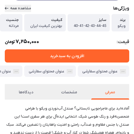
ویژگی‌ها
مشاهده همه
برند
سایز
کیفیت
جنسیت
ویکو
40-41-42-43-44-45
بهترین کیفیت ایران
مردانه
7,250,000
قیمت:
تومان
افزودن به سبدخرید
عنوان محتوای سفارشی
عنوان محتوای سفارشی
عنوان 
معرفی
مشخصات
دیدگاه‌ها
آماده‌اید برای ماجراجویی تابستانی؟ صندل آب‌نوردی ویکو با طراحی
منحصر‌به‌فرد و رنگ طوسی شیک، انتخابی ایده‌آل برای هر سفری است! این
صندل با جنس مقاوم و ضدآب، راحتی و امنیت پاهایتان را تضمین می‌کند. سبک
و بادوام، همراه همیشگی شما در کنار آب و خشکی! فرصت را از دست ندهید و