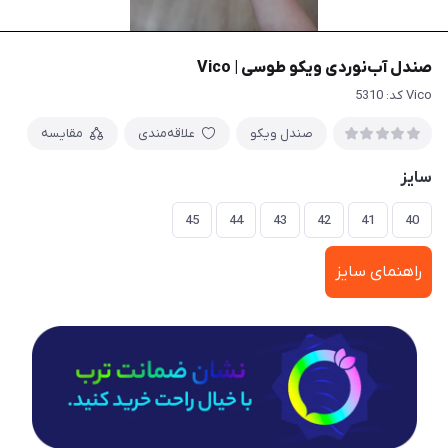
صندل آب‌نوردی ویکو طوسی | Vico
Vico کد: 5310
صندل ویکو
علاقه‌مندی
مقایسه
سایز
45
44
43
42
41
40
راهنمای سایز