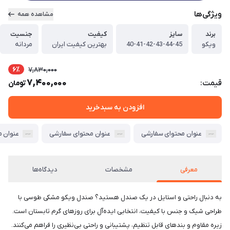
ویژگی‌ها
مشاهده همه
برند
سایز
کیفیت
جنسیت
ویکو
40-41-42-43-44-45
بهترین کیفیت ایران
مردانه
6٪
7,830,000
7,400,000
قیمت:
تومان
افزودن به سبدخرید
عنوان محتوای سفارشی
عنوان محتوای سفارشی
عنوان 
معرفی
مشخصات
دیدگاه‌ها
به دنبال راحتی و استایل در یک صندل هستید؟ صندل ویکو مشکی طوسی با
طراحی شیک و جنس با کیفیت، انتخابی ایده‌آل برای روزهای گرم تابستان است.
زیره مقاوم و بندهای قابل تنظیم، پشتیبانی و راحتی بی‌نظیری را فراهم می‌کنند.