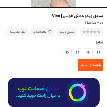
صندل ویکو مشکی طوسی | Vico
Vico کد: 5226
صندل ویکو
علاقه‌مندی
مقایسه
سایز
40
39
38
37
راهنمای سایز