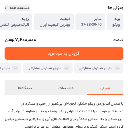
ویژگی‌ها
مشاهده همه
برند
سایز
کیفیت
رویه
ویکو
37-38-39-40
بهترین کیفیت ایران
الیاف‌طبیعی، تنفس 
7,200,000
قیمت:
تومان
افزودن به سبدخرید
عنوان محتوای سفارشی
عنوان محتوای سفارشی
عنوان 
معرفی
مشخصات
دیدگاه‌ها
با صندل آب‌نوردی ویکو مشکی، تجربه‌ای بی‌نظیر از راحتی و عملکرد در
محیط‌های مرطوب را کشف کنید! طراحی ارگونومیک و جنس مقاوم در برابر آب،
این صندل را به انتخابی ایده‌آل برای فعالیت‌های آبی و سفرهای تابستانی تبدیل
کرده است. سبک، شیک و با دوام، همراهی مطمئن در هر ماجراجویی!