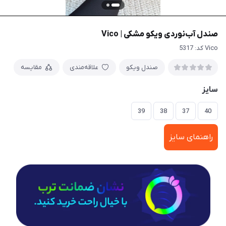
صندل آب‌نوردی ویکو مشکی | Vico
Vico کد: 5317
صندل ویکو
علاقه‌مندی
مقایسه
سایز
39
38
37
40
راهنمای سایز