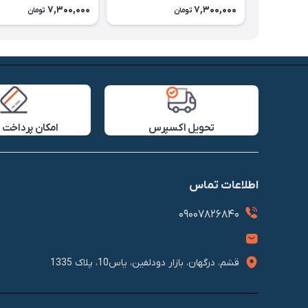
7,300,000
7,300,000
تومان
تومان
تحویل اکسپرس
امکان پرداخت 
اطلاعات تماس
09007826840
قشم، درگهان، بازار دودلفین، یاس10، پلاک 1335