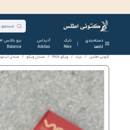
دسته‌بندی
نایک
آدیداس
نیو ب
کالاها
Nike
Adidas
Balance
کتونی اطلس
/
برند
/
ویکو Vico
/
صندل ویکو
/
صندل آب‌نوردی