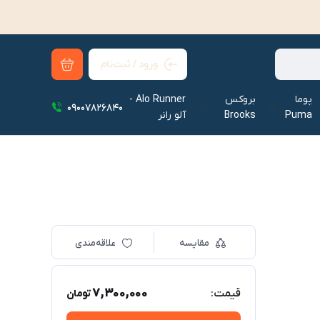
ورود / ثبت‌نام
پوما
بروکس
Alo Runner -
09007826840
Puma
Brooks
آلو رانر‌
مقایسه
علاقه‌مندی
7,300,000
قیمت:
تومان