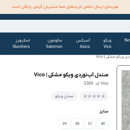
هزینه‌ی ارسال تمامی خرید‌های شما مشتریان گرامی رایگان است
الانس New
ویکو
آسیکس
سالومون
اسکیچرز
Skechers
Salomon
Asics
Vico
 ویکو مشکی | Vico
صندل آب‌نوردی ویکو مشکی | Vico
Vico کد: 5309
صندل ویکو
سایز
39
38
37
40