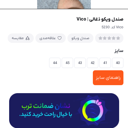
صندل ویکو ذغالی | Vico
Vico کد: 5230
صندل ویکو
علاقه‌مندی
مقایسه
سایز
44
45
43
42
41
40
راهنمای سایز