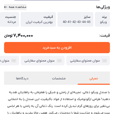
ویژگی‌ها
مشاهده همه
برند
سایز
کیفیت
جنسیت
ویکو
40-41-42-43-44-45
بهترین کیفیت ایران
مردانه
7,400,000
قیمت:
تومان
افزودن به سبدخرید
عنوان محتوای سفارشی
عنوان محتوای سفارشی
عنوان 
معرفی
مشخصات
دیدگاه‌ها
با صندل ویکو ذغالی، تجربه‌ای از راحتی و شیکی را همزمان به پاهایتان هدیه
دهید! طراحی ارگونومیک و استفاده از مواد باکیفیت، این صندل را به انتخابی
بی‌نظیر برای روزهای گرم تبدیل کرده است. رنگ ذغالی آن به راحتی با هر لباسی
ست می‌شود و جذابیت شما را دوچندان می‌کند. همین حالا بخرید و پاهایتان را