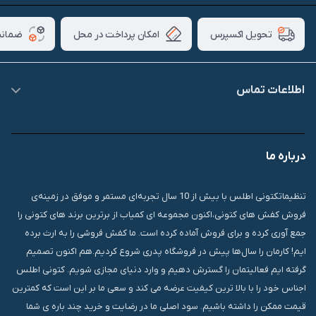
امکان پرداخت در محل
ضمانت
تحویل اکسپرس
اطلاعات تماس
09007826840
درباره ما
قشم، درگهان، بازار دودلفین، یاس10، پلاک 1335
تنظیماتکتونی اطلس با بیش از 10 سال تجربه‌ای مستمر و موفق در زمینه‌ی
فروش کفش های کتونی،اکنون مجموعه ای کمیاب از برترین برند های کتونی را
جمع آوری کرده و برای فروش آماده کرده است. ما کفش فروشی را به ارث برده
ایم! کارمان را سال‌ها پیش در فروشگاه پدری شروع کردیم.هم اکنون تصمیم
گرفته ایم فعالیتمان را گسترش دهیم و وارد دنیای مجازی شویم. کتونی اطلس
اجناس خود را با بالا ترین کیفیت عرضه می کند و سعی ما بر این است که کمترین
قیمت ممکن را داشته باشیم. سود اصلی ما در رضایت و خرید چند باره ی شما