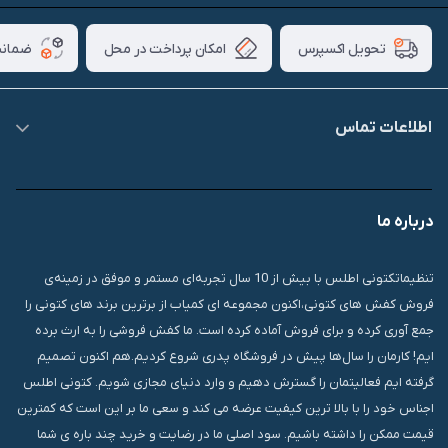
امکان پرداخت در محل
ضمانت
تحویل اکسپرس
اطلاعات تماس
09007826840
درباره ما
قشم، درگهان، بازار دودلفین، یاس10، پلاک 1335
تنظیماتکتونی اطلس با بیش از 10 سال تجربه‌ای مستمر و موفق در زمینه‌ی
فروش کفش های کتونی،اکنون مجموعه ای کمیاب از برترین برند های کتونی را
جمع آوری کرده و برای فروش آماده کرده است. ما کفش فروشی را به ارث برده
ایم! کارمان را سال‌ها پیش در فروشگاه پدری شروع کردیم.هم اکنون تصمیم
گرفته ایم فعالیتمان را گسترش دهیم و وارد دنیای مجازی شویم. کتونی اطلس
اجناس خود را با بالا ترین کیفیت عرضه می کند و سعی ما بر این است که کمترین
قیمت ممکن را داشته باشیم. سود اصلی ما در رضایت و خرید چند باره ی شما