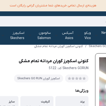
هزینه‌ی ارسال تمامی خرید‌های شما مشتریان گرامی رایگان است
الانس New
ویکو
آسیکس
سالومون
اسکیچرز
Skechers
Salomon
Asics
Vico
/
کتونی اسکچرز گوران مردانه تمام مشکی
کتونی اسکچرز گوران مردانه تمام مشکی
Skechers GORUN کد: 5122
اسکچرز گوران Skechers GO RUN
ویژگی‌ها
برند
کیفیت
سایز