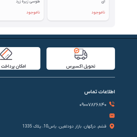
ای
طوسی زیره زرد
ناموجود
ناموجود
تحویل اکسپرس
امکان پرداخت 
اطلاعات تماس
09007826840
قشم، درگهان، بازار دودلفین، یاس10، پلاک 1335