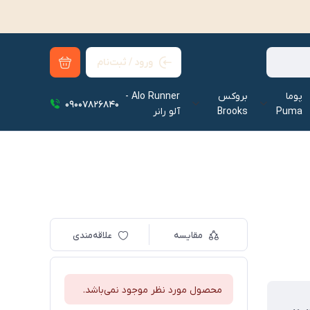
ورود / ثبت‌نام
پوما
بروکس
Alo Runner -
09007826840
Puma
Brooks
آلو رانر‌
مقایسه
علاقه‌مندی
محصول مورد نظر موجود نمی‌باشد.