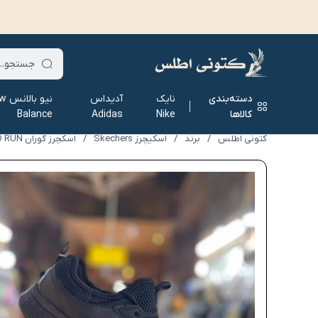
دسته‌بندی
نایک
آدیداس
نیو ب
کالاها
Nike
Adidas
Balance
کتونی اطلس
/
برند
/
اسکیچرز Skechers
/
اسکچرز گوران Skechers GO RUN