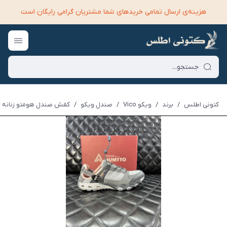
هزینه‌ی ارسال تمامی خرید‌های شما مشتریان گرامی رایگان است
کتونی اطلس
/
برند
/
ویکو Vico
/
صندل ویکو
/
کفش صندل هومتو زنانه ط