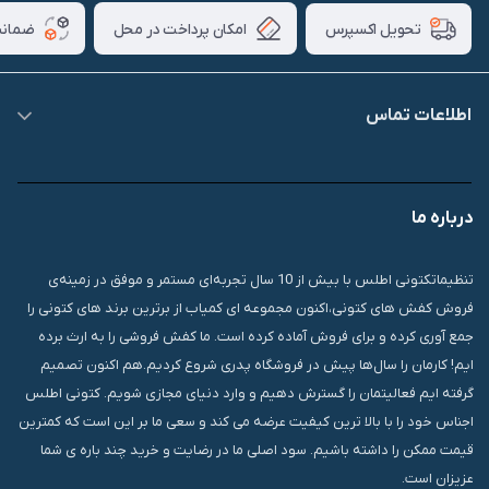
امکان پرداخت در محل
ضمانت
تحویل اکسپرس
اطلاعات تماس
09007826840
درباره ما
قشم، درگهان، بازار دودلفین، یاس10، پلاک 1335
تنظیماتکتونی اطلس با بیش از 10 سال تجربه‌ای مستمر و موفق در زمینه‌ی
فروش کفش های کتونی،اکنون مجموعه ای کمیاب از برترین برند های کتونی را
جمع آوری کرده و برای فروش آماده کرده است. ما کفش فروشی را به ارث برده
ایم! کارمان را سال‌ها پیش در فروشگاه پدری شروع کردیم.هم اکنون تصمیم
گرفته ایم فعالیتمان را گسترش دهیم و وارد دنیای مجازی شویم. کتونی اطلس
اجناس خود را با بالا ترین کیفیت عرضه می کند و سعی ما بر این است که کمترین
قیمت ممکن را داشته باشیم. سود اصلی ما در رضایت و خرید چند باره ی شما
عزیزان است.