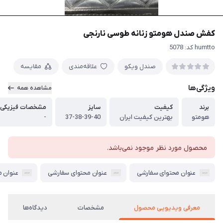
کفش صندل هومتو زنانه طوسی نارنجی
humtto کد: 5078
صندل ویکو
علاقه‌مندی
مقایسه
ویژگی‌ها
مشاهده همه
برند
کیفیت
سایز
مشخصات فیزیکی
هومتو
بهترین کیفیت ایران
37-38-39-40
-
محصول مورد نظر موجود نمی‌باشد.
عنوان محتوای سفارشی
عنوان محتوای سفارشی
عنوان 
معرفی ویدیویی محصول
مشخصات
دیدگاه‌ها