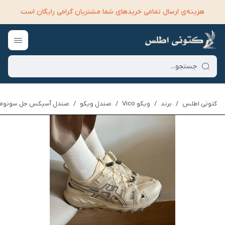
هزینه‌ی ارسال تمامی خرید‌های شما مشتریان گرامی رایگان است
کتونی اطلس
/
برند
/
ویکو Vico
/
صندل ویکو
/
صندل آسیکس جل سونوما م