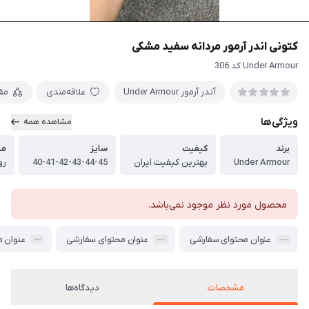
کتونی اندر آرمور مردانه سفید مشکی
Under Armour کد 306
آندر آرمور Under Armour
علاقه‌مندی
مق
ویژگی‌ها
مشاهده همه
برند
کیفیت
سایز
مش
Under Armour
بهترین کیفیت ایران
40-41-42-43-44-45
رو
محصول مورد نظر موجود نمی‌باشد.
عنوان محتوای سفارشی
عنوان محتوای سفارشی
عنوان 
مشخصات
دیدگاه‌ها