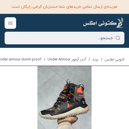
هزینه‌ی ارسال تمامی خرید‌های شما مشتریان گرامی رایگان است
کتونی اطلس
/
برند
/
آندر آرمور Under Armour
/
under armour storm proof