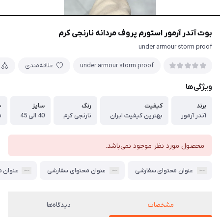
بوت آندر آرمور استورم پروف مردانه نارنجی کرم
under armour storm proof
under armour storm proof
علاقه‌مندی
ویژگی‌ها
برند
کیفیت
رنگ
سایز
ج
آندر آرمور
بهترین کیفیت ایران
نارنجی کرم
40 الی 45
م
محصول مورد نظر موجود نمی‌باشد.
عنوان محتوای سفارشی
عنوان محتوای سفارشی
عنوان 
مشخصات
دیدگاه‌ها