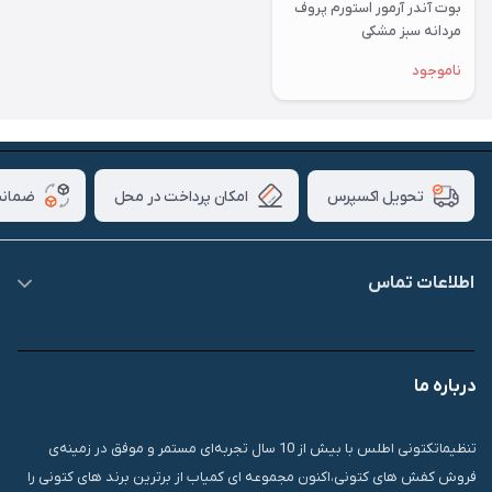
بوت آندر آرمور استورم پروف
مردانه سبز مشکی
ناموجود
امکان پرداخت در محل
ضمانت
تحویل اکسپرس
اطلاعات تماس
09007826840
درباره ما
قشم، درگهان، بازار دودلفین، یاس10، پلاک 1335
تنظیماتکتونی اطلس با بیش از 10 سال تجربه‌ای مستمر و موفق در زمینه‌ی
فروش کفش های کتونی،اکنون مجموعه ای کمیاب از برترین برند های کتونی را