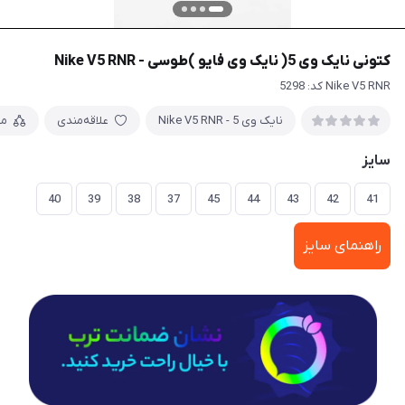
کتونی نایک وی 5( نایک وی فایو )طوسی - Nike V5 RNR
Nike V5 RNR کد: 5298
نایک وی 5 - Nike V5 RNR
علاقه‌مندی
مق
سایز
40
39
38
37
45
44
43
42
41
راهنمای سایز