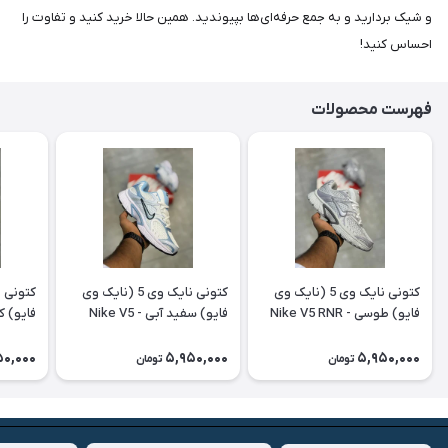
و شیک بردارید و به جمع حرفه‌ای‌ها بپیوندید. همین حالا خرید کنید و تفاوت را
احساس کنید!
فهرست محصولات
کتونی نایک وی 5 (نایک وی
کتونی نایک وی 5 (نایک وی
فایو) طوسی - Nike V5 RNR
فایو) سفید آبی - Nike V5
RNR
RNR
50,000
5,950,000
5,950,000
تومان
تومان