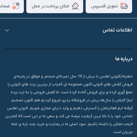
امکان پرداخت در محل
ضمانت
تحویل اکسپرس
اطلاعات تماس
09007826840
درباره ما
قشم، درگهان، بازار دودلفین، یاس10، پلاک 1335
تنظیماتکتونی اطلس با بیش از 10 سال تجربه‌ای مستمر و موفق در زمینه‌ی
فروش کفش های کتونی،اکنون مجموعه ای کمیاب از برترین برند های کتونی را
جمع آوری کرده و برای فروش آماده کرده است. ما کفش فروشی را به ارث برده
ایم! کارمان را سال‌ها پیش در فروشگاه پدری شروع کردیم.هم اکنون تصمیم
گرفته ایم فعالیتمان را گسترش دهیم و وارد دنیای مجازی شویم. کتونی اطلس
اجناس خود را با بالا ترین کیفیت عرضه می کند و سعی ما بر این است که کمترین
قیمت ممکن را داشته باشیم. سود اصلی ما در رضایت و خرید چند باره ی شما
عزیزان است.