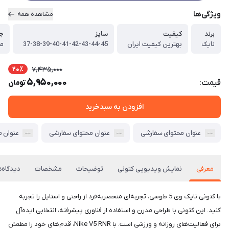
ویژگی‌ها
مشاهده همه
برند
کیفیت
سایز
ج
نایک
بهترین کیفیت ایران
37-38-39-40-41-42-43-44-45
مش
20٪
7,435,000
5,950,000
قیمت:
تومان
افزودن به سبدخرید
عنوان محتوای سفارشی
عنوان محتوای سفارشی
عنوان 
معرفی
نمایش ویدیویی کتونی
توضیحات
مشخصات
دیدگاه‌ه
با کتونی نایک وی 5 طوسی، تجربه‌ای منحصربه‌فرد از راحتی و استایل را تجربه
کنید. این کتونی با طراحی مدرن و استفاده از فناوری پیشرفته، انتخابی ایده‌آل
برای فعالیت‌های روزانه و ورزشی است. با Nike V5 RNR، قدم‌های خود را مطمئن