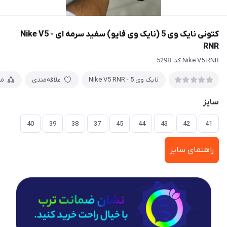
کتونی نایک وی 5 (نایک وی فایو) سفید سرمه ای - Nike V5
RNR
Nike V5 RNR کد: 5298
نایک وی 5 - Nike V5 RNR
علاقه‌مندی
مق
سایز
40
39
38
37
45
44
43
42
41
راهنمای سایز