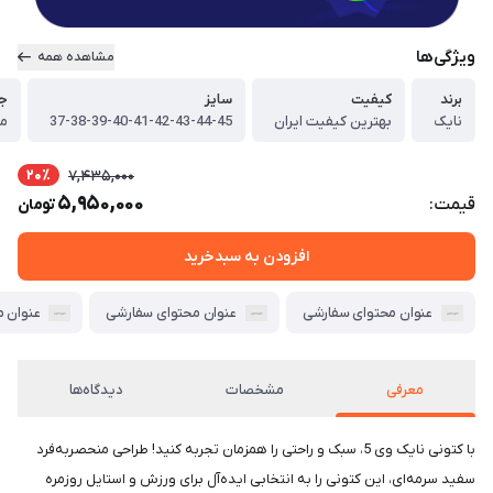
ویژگی‌ها
مشاهده همه
برند
کیفیت
سایز
ج
نایک
بهترین کیفیت ایران
37-38-39-40-41-42-43-44-45
مش
20٪
7,435,000
5,950,000
قیمت:
تومان
افزودن به سبدخرید
عنوان محتوای سفارشی
عنوان محتوای سفارشی
عنوان 
معرفی
مشخصات
دیدگاه‌ها
با کتونی نایک وی 5، سبک و راحتی را همزمان تجربه کنید! طراحی منحصربه‌فرد
سفید سرمه‌ای، این کتونی را به انتخابی ایده‌آل برای ورزش و استایل روزمره