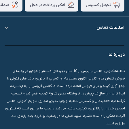
امکان پرداخت در محل
ضمانت
تحویل اکسپرس
اطلاعات تماس
09007826840
درباره ما
قشم، درگهان، بازار دودلفین، یاس10، پلاک 1335
تنظیماتکتونی اطلس با بیش از 10 سال تجربه‌ای مستمر و موفق در زمینه‌ی
فروش کفش های کتونی،اکنون مجموعه ای کمیاب از برترین برند های کتونی را
جمع آوری کرده و برای فروش آماده کرده است. ما کفش فروشی را به ارث برده
ایم! کارمان را سال‌ها پیش در فروشگاه پدری شروع کردیم.هم اکنون تصمیم
گرفته ایم فعالیتمان را گسترش دهیم و وارد دنیای مجازی شویم. کتونی اطلس
اجناس خود را با بالا ترین کیفیت عرضه می کند و سعی ما بر این است که کمترین
قیمت ممکن را داشته باشیم. سود اصلی ما در رضایت و خرید چند باره ی شما
عزیزان است.