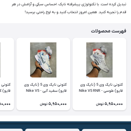
تبدیل کرده است. با تکنولوژی پیشرفته نایک، احساس سبکی و آرامش در هر
قدم را تجربه کنید. همین امروز انتخاب کنید و به اوج راحتی برسید!
فهرست محصولات
کتونی نایک وی 5 (نایک وی
کتونی نایک وی 5 (نایک وی
فایو) طوسی - Nike V5 RNR
فایو) سفید آبی - Nike V5
RNR
RNR
50,000
5,950,000
5,950,000
تومان
تومان