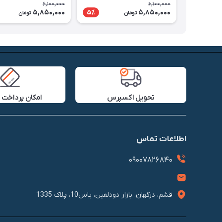
6,100,000
6,100,000
5,850,000
5,850,000
5٪
تومان
تومان
تحویل اکسپرس
امکان پرداخت 
اطلاعات تماس
09007826840
قشم، درگهان، بازار دودلفین، یاس10، پلاک 1335