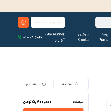
ورود / ثبت‌نام
پوما
بروکس
Alo Runner -
09007826840
Puma
Brooks
آلو رانر‌
مقایسه
علاقه‌مندی
5,400,000
قیمت:
تومان