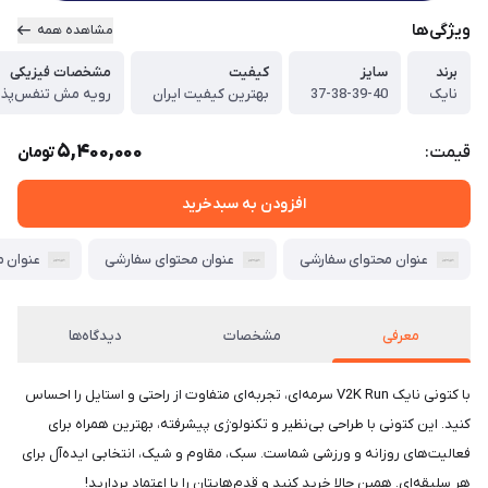
ویژگی‌ها
مشاهده همه
برند
سایز
کیفیت
مشخصات فیزیکی
نایک
37-38-39-40
بهترین کیفیت ایران
رویه مش تنفس‌پذی
5,400,000
قیمت:
تومان
افزودن به سبدخرید
عنوان محتوای سفارشی
عنوان محتوای سفارشی
عنوان 
معرفی
مشخصات
دیدگاه‌ها
با کتونی نایک V2K Run سرمه‌ای، تجربه‌ای متفاوت از راحتی و استایل را احساس
کنید. این کتونی با طراحی بی‌نظیر و تکنولوژی پیشرفته، بهترین همراه برای
فعالیت‌های روزانه و ورزشی شماست. سبک، مقاوم و شیک، انتخابی ایده‌آل برای
هر سلیقه‌ای. همین حالا خرید کنید و قدم‌هایتان را با اعتماد بردارید!