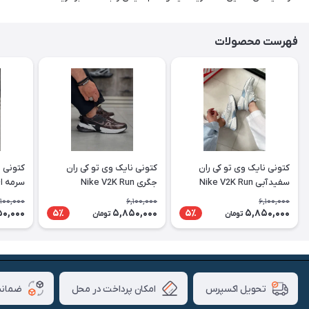
فهرست محصولات
کتونی نایک وی تو کی ران
کتونی نایک وی تو کی ران
کتونی ن
سفید آبی Nike V2K Run
جگری Nike V2K Run
سرمه ای سفی
,100,000
6,100,000
6,100,000
0,000
5,850,000
5,850,000
5٪
5٪
تومان
تومان
امکان پرداخت در محل
ضمانت
تحویل اکسپرس