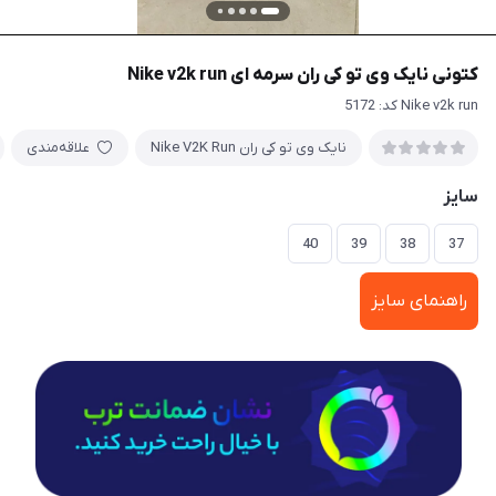
کتونی نایک وی تو کی ران سرمه ای Nike v2k run
Nike v2k run کد: 5172
نایک وی تو کی ران Nike V2K Run
علاقه‌مندی
سایز
40
39
38
37
راهنمای سایز