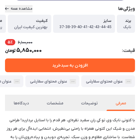
ویژگی‌ها
مشاهده همه
برند
سایز
کیفیت
م
نایک
37-38-39-40-41-42-43-44-45
بهترین کیفیت ایران
رو
5٪
6,100,000
5,850,000
قیمت:
تومان
افزودن به سبدخرید
عنوان محتوای سفارشی
عنوان محتوای سفارشی
عنوان 
معرفی
توضیحات
مشخصات
دیدگاه‌ها
با کتونی نایک وی تو کی ران سفید نقره‌ای، هر قدم را با استایل بردارید! طراحی
مدرن و شیک این کتونی همراه با راحتی بی‌نظیرش، انتخابی ایده‌آل برای هر روز
شماست. با ساختاری مقاوم و وزن سبک، تجربه‌ی دویدن و پیاده‌روی‌تان را به