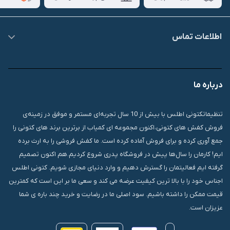
اطلاعات تماس
09007826840
درباره ما
قشم، درگهان، بازار دودلفین، یاس10، پلاک 1335
تنظیماتکتونی اطلس با بیش از 10 سال تجربه‌ای مستمر و موفق در زمینه‌ی
فروش کفش های کتونی،اکنون مجموعه ای کمیاب از برترین برند های کتونی را
جمع آوری کرده و برای فروش آماده کرده است. ما کفش فروشی را به ارث برده
ایم! کارمان را سال‌ها پیش در فروشگاه پدری شروع کردیم.هم اکنون تصمیم
گرفته ایم فعالیتمان را گسترش دهیم و وارد دنیای مجازی شویم. کتونی اطلس
اجناس خود را با بالا ترین کیفیت عرضه می کند و سعی ما بر این است که کمترین
قیمت ممکن را داشته باشیم. سود اصلی ما در رضایت و خرید چند باره ی شما
عزیزان است.