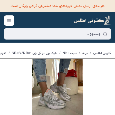
هزینه‌ی ارسال تمامی خرید‌های شما مشتریان گرامی رایگان است
کتونی اطلس
/
برند
/
نایک Nike
/
نایک وی تو کی ران Nike V2K Run
/
کتونی 