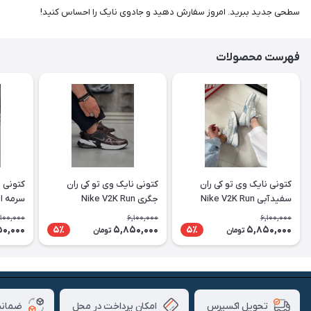
سطحی جدید ببرید. امروز سفارش دهید و جادوی نایک را احساس کنید!
فهرست محصولات
کتونی نایک وی تو کی ران
کتونی نایک وی تو کی ران
کتونی ن
سفید آبی Nike V2K Run
جگری Nike V2K Run
سرمه ای سفی
,100,000
6,100,000
6,100,000
0,000
5,850,000
5,850,000
5٪
5٪
تومان
تومان
امکان پرداخت در محل
ضمانت
تحویل اکسپرس