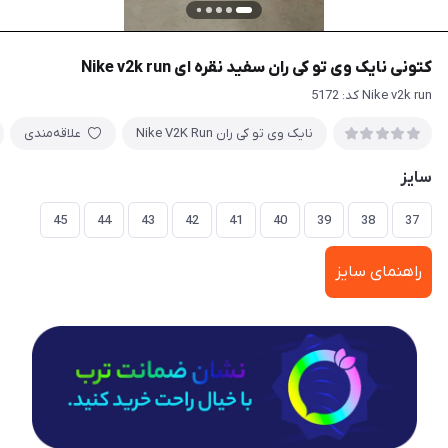
کتونی نایک وی تو کی ران سفید نقره ای Nike v2k run
Nike v2k run کد: 5172
نایک وی تو کی ران Nike V2K Run
علاقه‌مندی
سایز
45
44
43
42
41
40
39
38
37
راهنمای سایز