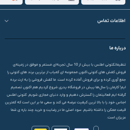
اطلاعات تماس
09007826840
درباره ما
قشم، درگهان، بازار دودلفین، یاس10، پلاک 1335
تنظیماتکتونی اطلس با بیش از 10 سال تجربه‌ای مستمر و موفق در زمینه‌ی
فروش کفش های کتونی،اکنون مجموعه ای کمیاب از برترین برند های کتونی را
جمع آوری کرده و برای فروش آماده کرده است. ما کفش فروشی را به ارث برده
ایم! کارمان را سال‌ها پیش در فروشگاه پدری شروع کردیم.هم اکنون تصمیم
گرفته ایم فعالیتمان را گسترش دهیم و وارد دنیای مجازی شویم. کتونی اطلس
اجناس خود را با بالا ترین کیفیت عرضه می کند و سعی ما بر این است که کمترین
قیمت ممکن را داشته باشیم. سود اصلی ما در رضایت و خرید چند باره ی شما
عزیزان است.