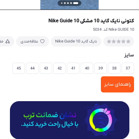
کتونی نایک گاید 10 مشکی Nike Guide 10
Nike GUIDE 10 کد: 5034
نایک گاید 10 Nike Guide
علاقه‌مندی
مق
سایز
45
44
43
42
41
40
39
38
37
راهنمای سایز