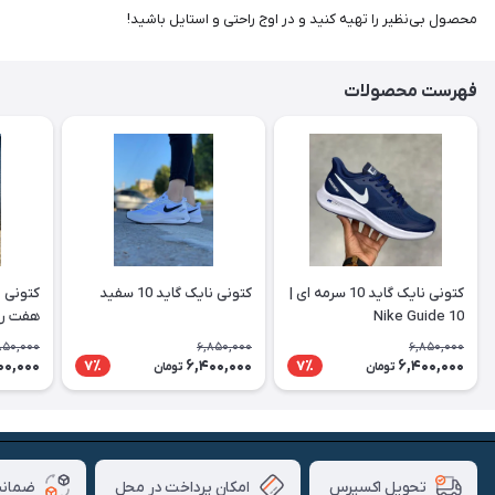
محصول بی‌نظیر را تهیه کنید و در اوج راحتی و استایل باشید!
فهرست محصولات
کتونی نایک گاید 10 سرمه ای |
کتونی نایک گاید 10 سفید
Nike Guide 10
هفت رنگ ide 10
850,000
6,850,000
6,850,000
00,000
6,400,000
6,400,000
7٪
7٪
تومان
تومان
امکان پرداخت در محل
ضمانت
تحویل اکسپرس