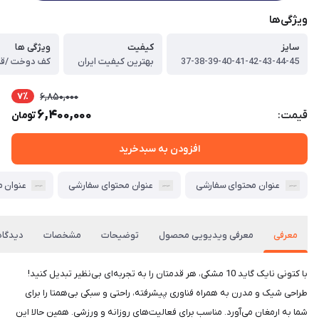
ویژگی‌ها
سایز
کیفیت
ویژگی ها
37-38-39-40-41-42-43-44-45
بهترین کیفیت ایران
7٪
6,850,000
6,400,000
قیمت:
تومان
افزودن به سبدخرید
عنوان محتوای سفارشی
عنوان محتوای سفارشی
عنوان 
معرفی
معرفی ویدیویی محصول
توضیحات
مشخصات
دیدگاه‌
با کتونی نایک گاید 10 مشکی، هر قدمتان را به تجربه‌ای بی‌نظیر تبدیل کنید!
طراحی شیک و مدرن به همراه فناوری پیشرفته، راحتی و سبکی بی‌همتا را برای
شما به ارمغان می‌آورد. مناسب برای فعالیت‌های روزانه و ورزشی. همین حالا این