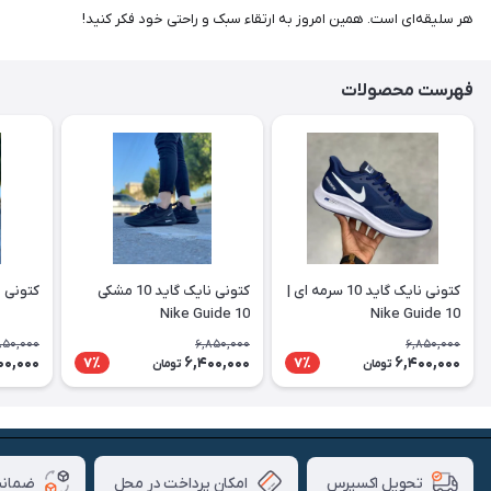
هر سلیقه‌ای است. همین امروز به ارتقاء سبک و راحتی خود فکر کنید!
فهرست محصولات
کتونی نایک گاید 10 سرمه ای |
کتونی نایک گاید 10 مشکی
کتونی نایک
Nike Guide 10
Nike Guide 10
850,000
6,850,000
6,850,000
00,000
6,400,000
6,400,000
7٪
7٪
تومان
تومان
امکان پرداخت در محل
ضمانت
تحویل اکسپرس