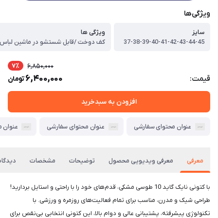
ویژگی‌ها
سایز
ویژگی ها
37-38-39-40-41-42-43-44-45
7٪
6,850,000
6,400,000
قیمت:
تومان
افزودن به سبدخرید
عنوان محتوای سفارشی
عنوان محتوای سفارشی
عنوان 
معرفی
معرفی ویدیویی محصول
توضیحات
مشخصات
دیدگاه‌
با کتونی نایک گاید 10 طوسی مشکی، قدم‌های خود را با راحتی و استایل بردارید!
طراحی شیک و مدرن، مناسب برای تمام فعالیت‌های روزمره و ورزشی. با
تکنولوژی پیشرفته، پشتیبانی عالی و دوام بالا، این کتونی انتخابی بی‌نقص برای