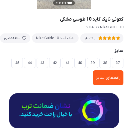
کتونی نایک گاید 10 طوسی مشکی
Nike GUIDE 10 کد: 5034
نایک گاید 10 Nike Guide
علاقه‌مندی
از 21 نظر
سایز
45
44
43
42
41
40
39
38
37
راهنمای سایز