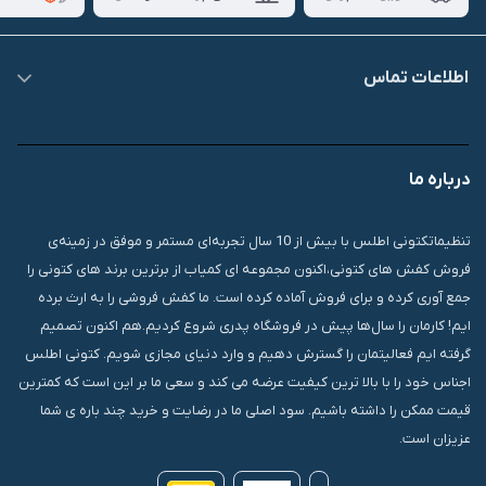
اطلاعات تماس
09007826840
درباره ما
قشم، درگهان، بازار دودلفین، یاس10، پلاک 1335
تنظیماتکتونی اطلس با بیش از 10 سال تجربه‌ای مستمر و موفق در زمینه‌ی
فروش کفش های کتونی،اکنون مجموعه ای کمیاب از برترین برند های کتونی را
جمع آوری کرده و برای فروش آماده کرده است. ما کفش فروشی را به ارث برده
ایم! کارمان را سال‌ها پیش در فروشگاه پدری شروع کردیم.هم اکنون تصمیم
گرفته ایم فعالیتمان را گسترش دهیم و وارد دنیای مجازی شویم. کتونی اطلس
اجناس خود را با بالا ترین کیفیت عرضه می کند و سعی ما بر این است که کمترین
قیمت ممکن را داشته باشیم. سود اصلی ما در رضایت و خرید چند باره ی شما
عزیزان است.