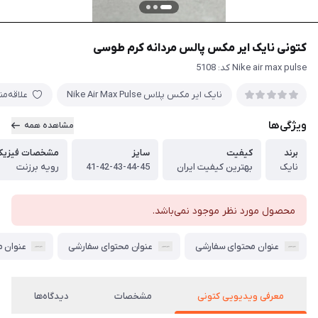
کتونی نایک ایر مکس پالس مردانه کرم طوسی
Nike air max pulse کد: 5108
نایک ایر مکس پلاس Nike Air Max Pulse
علاقه‌م
ویژگی‌ها
مشاهده همه
برند
کیفیت
سایز
مشخصات فیزیک
نایک
بهترین کیفیت ایران
41-42-43-44-45
رویه برزنت
محصول مورد نظر موجود نمی‌باشد.
عنوان محتوای سفارشی
عنوان محتوای سفارشی
عنوان 
معرفی ویدیویی کتونی
مشخصات
دیدگاه‌ها