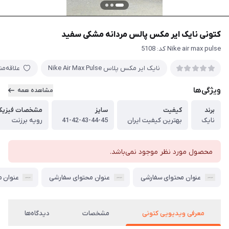
کتونی نایک ایر مکس پالس مردانه مشکی سفید
Nike air max pulse کد: 5108
نایک ایر مکس پلاس Nike Air Max Pulse
علاقه‌م
ویژگی‌ها
مشاهده همه
برند
کیفیت
سایز
مشخصات فیزیک
نایک
بهترین کیفیت ایران
41-42-43-44-45
رویه برزنت
محصول مورد نظر موجود نمی‌باشد.
عنوان محتوای سفارشی
عنوان محتوای سفارشی
عنوان 
معرفی ویدیویی کتونی
مشخصات
دیدگاه‌ها