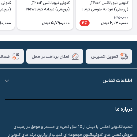
کتونی نیوبالانس ۲۰۰۲ آر
کتونی نیوبالانس ۲۰۰۲ آر
(پرچمی) مردانه طوسی کرم ‌ |
(پرچمی) مردانه کرم‌ | New
(پرچمی)
 2002r
Balance 2002r
New Balance 2002r
6,250,000
90,000
5,790,000
6,030,000
4٪
تومان
تومان
امکان پرداخت در محل
ضمانت
تحویل اکسپرس
اطلاعات تماس
09007826840
درباره ما
قشم، درگهان، بازار دودلفین، یاس10، پلاک 1335
تنظیماتکتونی اطلس با بیش از 10 سال تجربه‌ای مستمر و موفق در زمینه‌ی
فروش کفش های کتونی،اکنون مجموعه ای کمیاب از برترین برند های کتونی را