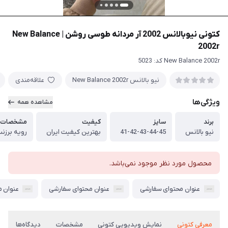
کتونی نیوبالانس 2002 آر مردانه طوسی روشن | New Balance
2002r
New Balance 2002r کد: 5023
نیو بالانس New Balance 2002r
علاقه‌مندی
ویژگی‌ها
مشاهده همه
برند
سایز
کیفیت
مشخصات ف
نیو بالانس
41-42-43-44-45
بهترین کیفیت ایران
رویه برزن
محصول مورد نظر موجود نمی‌باشد.
عنوان محتوای سفارشی
عنوان محتوای سفارشی
عنوان 
معرفی کتونی
نمایش ویدیویی کتونی
مشخصات
دیدگاه‌ها