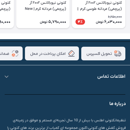
کتونی نیوبالانس ۲۰۰۲ آر
کتونی نیوبالانس ۲۰۰۲ آر
(پرچمی) مردانه طوسی کرم ‌ |
(پرچمی) مردانه کرم‌ | New
(پرچمی)
 2002r
Balance 2002r
New Balance 2002r
6,250,000
90,000
5,790,000
6,030,000
4٪
تومان
تومان
امکان پرداخت در محل
ضمانت
تحویل اکسپرس
اطلاعات تماس
09007826840
درباره ما
قشم، درگهان، بازار دودلفین، یاس10، پلاک 1335
تنظیماتکتونی اطلس با بیش از 10 سال تجربه‌ای مستمر و موفق در زمینه‌ی
فروش کفش های کتونی،اکنون مجموعه ای کمیاب از برترین برند های کتونی را