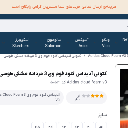
هزینه‌ی ارسال تمامی خرید‌های شما مشتریان گرامی رایگان است
الانس New
ویکو
آسیکس
سالومون
اسکیچرز
Skechers
Salomon
Asics
Vico
/
کتونی آدیداس کلود فوم وی 3 مردانه مشکی طوسی
کتونی آدیداس کلود فوم وی 3 مردانه مشکی طوسی
Adidas cloud foam v3 کد: ۵۰۵۳
آدیداس کلود فوم وی 3 d Foam
از 1
نظر
V3
سایز
۴۵
۴۴
۴۳
۴۲
۴۱
40