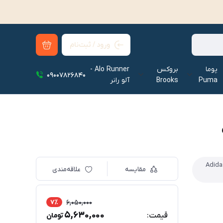
ورود / ثبت‌نام
پوما
بروکس
Alo Runner -
09007826840
Puma
Brooks
آلو رانر‌
Adidas Clou
مقایسه
علاقه‌مندی
7٪
6,050,000
5,630,000
قیمت:
تومان