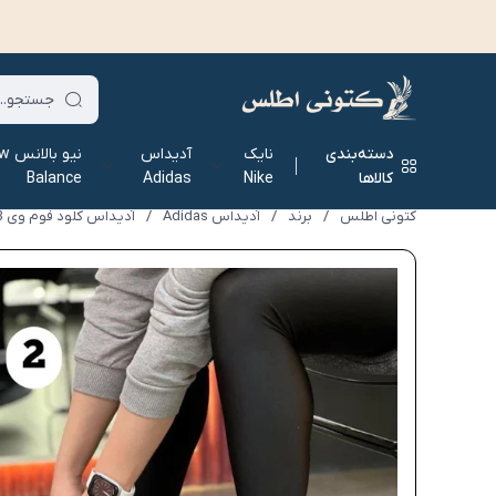
دسته‌بندی
نایک
آدیداس
نیو ب
کالاها
Nike
Adidas
Balance
کتونی اطلس
/
برند
/
آدیداس Adidas
/
آدیداس کلود فوم وی 3 Adidas Cloud Foam V3