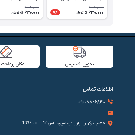
6,050,000
6,050,000
5,630,000
5,630,000
7٪
تومان
تومان
تحویل اکسپرس
امکان پرداخت 
اطلاعات تماس
09007826840
قشم، درگهان، بازار دودلفین، یاس10، پلاک 1335