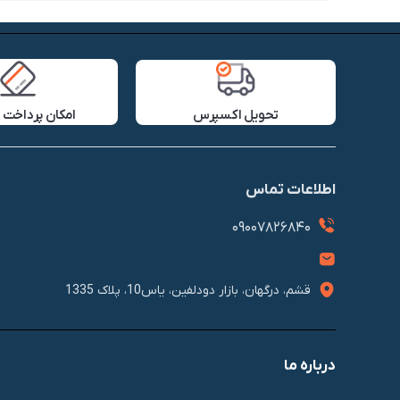
تحویل اکسپرس
امکان پرداخت 
اطلاعات تماس
09007826840
قشم، درگهان، بازار دودلفین، یاس10، پلاک 1335
درباره ما