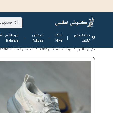
دسته‌بندی
نایک
آدیداس
نیو ب
کالاها
Nike
Adidas
Balance
کتونی اطلس
/
برند
/
آسیکس Asics
/
آسیکس کاهانا Asics kahana 31