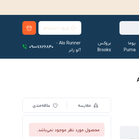
ورود / ثبت‌نام
پوما
بروکس
Alo Runner -
09007826840
Puma
Brooks
آلو رانر‌
مقایسه
علاقه‌مندی
محصول مورد نظر موجود نمی‌باشد.