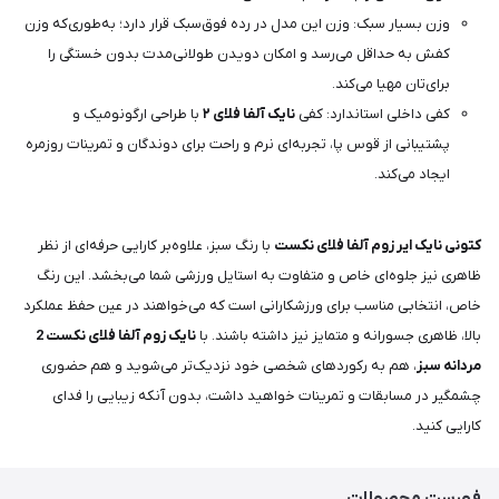
وزن بسیار سبک: وزن این مدل در رده فوق‌سبک قرار دارد؛ به‌طوری‌که وزن
کفش به حداقل می‌رسد و امکان دویدن طولانی‌مدت بدون خستگی را
برای‌تان مهیا می‌کند.
کفی داخلی استاندارد: کفی
نایک آلفا فلای ۲
با طراحی ارگونومیک و
پشتیبانی از قوس پا، تجربه‌ای نرم و راحت برای دوندگان و تمرینات روزمره
ایجاد می‌کند.
کتونی نایک ایر زوم آلفا فلای نکست
با رنگ سبز، علاوه‌بر کارایی حرفه‌ای از نظر
ظاهری نیز جلوه‌ای خاص و متفاوت به استایل ورزشی شما می‌بخشد. این رنگ
خاص، انتخابی مناسب برای ورزشکارانی است که می‌خواهند در عین حفظ عملکرد
بالا، ظاهری جسورانه و متمایز نیز داشته باشند. با
نایک زوم آلفا فلای نکست 2
مردانه سبز
، هم به رکوردهای شخصی خود نزدیک‌تر می‌شوید و هم حضوری
چشمگیر در مسابقات و تمرینات خواهید داشت، بدون آنکه زیبایی را فدای
کارایی کنید.
فهرست محصولات