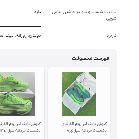
قابلیت شست و شو در ماشین لباس
دارد
شویی
کاربرد
دویدن، روزانه، لایف اس
فهرست محصولات
کتونی نایک ایر زوم آلفافلای
کتونی نایک ایر زوم آلفافل
نکست 2 مردانه سبز تیره
نکست 2
Zoom Alphafly Next