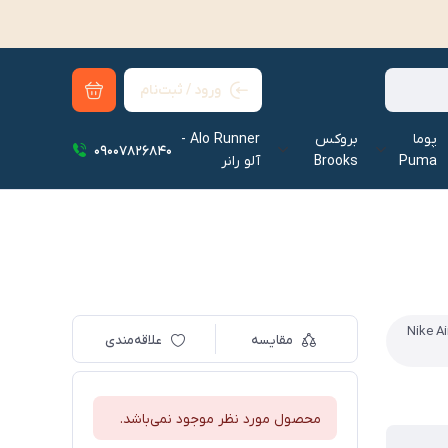
ورود / ثبت‌نام
پوما
بروکس
Alo Runner -
09007826840
Puma
Brooks
آلو رانر‌
Nike Air Zoom A
مقایسه
علاقه‌مندی
محصول مورد نظر موجود نمی‌باشد.