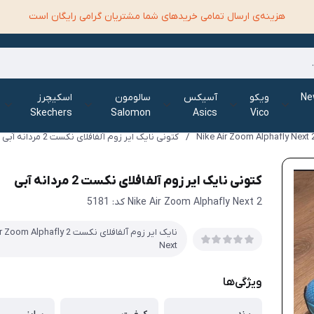
هزینه‌ی ارسال تمامی خرید‌های شما مشتریان گرامی رایگان است
الانس New
ویکو
آسیکس
سالومون
اسکیچرز
Skechers
Salomon
Asics
Vico
/
کتونی نایک ایر زوم آلفافلای نکست 2 مردانه آبی
کتونی نایک ایر زوم آلفافلای نکست 2 مردانه آبی
2 Nike Air Zoom Alphafly Next کد: 5181
نایک ایر زوم آلفافلای نکست 2 lphafly
Next
ویژگی‌ها