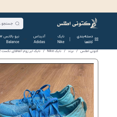
دسته‌بندی
نایک
آدیداس
نیو ب
کالاها
Nike
Adidas
Balance
کتونی اطلس
/
برند
/
نایک Nike
/
نایک ایر زوم آلفافلای نکست 2 Nike Air Zoom Alphafly Next